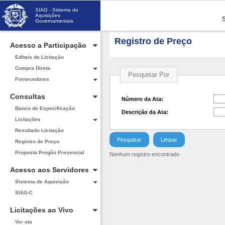
SIAG - Sistema de
Aquisições
Governamentais
Registro de Preço
Acesso a Participação
Editais de Licitação
Compra Direta
Pesquisar Por
Fornecedores
Consultas
Número da Ata:
Banco de Especificação
Descrição da Ata:
Licitações
Resultado Licitação
Registro de Preço
Proposta Pregão Presencial
Nenhum registro encontrado
Acesso aos Servidores
Sistema de Aquisição
SIAG-C
Licitações ao Vivo
Ver ata