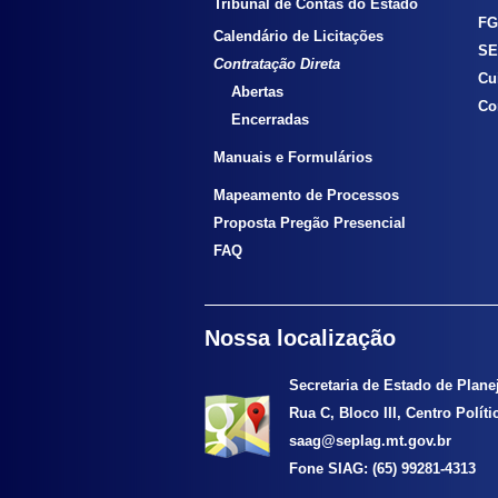
Tribunal de Contas do Estado
FG
Calendário de Licitações
SE
Contratação Direta
Cu
Abertas
Co
Encerradas
Manuais e Formulários
Mapeamento de Processos
Proposta Pregão Presencial
FAQ
Nossa localização
Secretaria de Estado de Plan
Rua C, Bloco III, Centro Polít
saag@seplag.mt.gov.br
Fone SIAG: (65) 99281-4313