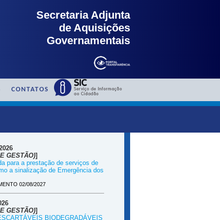
Secretaria Adjunta
de Aquisições
Governamentais
S
CONTATOS
2026
E GESTÃO)
]
da para a prestação de serviços de
o a sinalização de Emergência dos
ENTO 02/08/2027
026
E GESTÃO)
]
DESCARTÁVEIS BIODEGRADÁVEIS