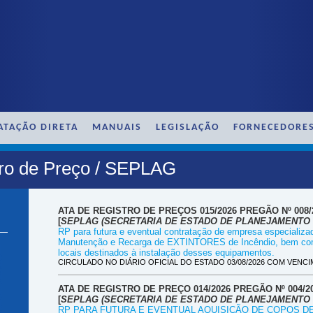
ATAÇÃO DIRETA
MANUAIS
LEGISLAÇÃO
FORNECEDORE
tro de Preço / SEPLAG
ATA DE REGISTRO DE PREÇOS 015/2026 PREGÃO Nº 008/
[
SEPLAG (SECRETARIA DE ESTADO DE PLANEJAMENTO 
RP para futura e eventual contratação de empresa especializa
Manutenção e Recarga de EXTINTORES de Incêndio, bem com
locais destinados à instalação desses equipamentos.
CIRCULADO NO DIÁRIO OFICIAL DO ESTADO 03/08/2026 COM VENCIM
ATA DE REGISTRO DE PREÇO 014/2026 PREGÃO Nº 004/2
[
SEPLAG (SECRETARIA DE ESTADO DE PLANEJAMENTO 
RP PARA FUTURA E EVENTUAL AQUISIÇÃO DE COPOS 