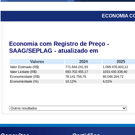
ECONOMIA C
Economia com Registro de Preço -
SAAG/SEPLAG - atualizado em
Valores
2024
2025
Valor Estimado (R$)
771.844.241,93
1.099.476.603,12
Valor Licitado (R$)
693.702.455,17
1033.430.338,40
Economicidade (R$)
78.141.759,76
66.046.264,72
Economicidade (%)
10,12%
6,01%