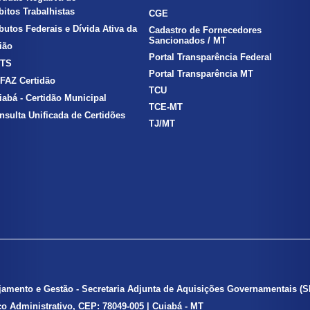
itos Trabalhistas
CGE
ibutos Federais e Dívida Ativa da
Cadastro de Fornecedores
Sancionados / MT
ão
Portal Transparência Federal
TS
Portal Transparência MT
FAZ Certidão
TCU
iabá - Certidão Municipal
TCE-MT
nsulta Unificada de Certidões
TJ/MT
ejamento e Gestão - Secretaria Adjunta de Aquisições Governamentais
(
ico Administrativo, CEP: 78049-005 | Cuiabá - MT