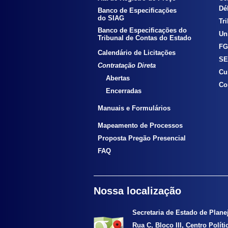
Déb
Banco de Especificações
do SIAG
Tr
Banco de Especificações do
Uni
Tribunal de Contas do Estado
FG
Calendário de Licitações
SE
Contratação Direta
Cu
Abertas
Co
Encerradas
Manuais e Formulários
Mapeamento de Processos
Proposta Pregão Presencial
FAQ
Nossa localização
Secretaria de Estado de Plan
Rua C, Bloco III, Centro Polít