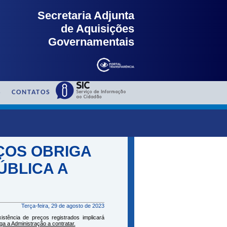
Secretaria Adjunta
de Aquisições
Governamentais
S
CONTATOS
ÇOS OBRIGA
ÚBLICA A
Terça-feira, 29 de agosto de 2023
istência de preços registrados implicará
a a Administração a contratar.