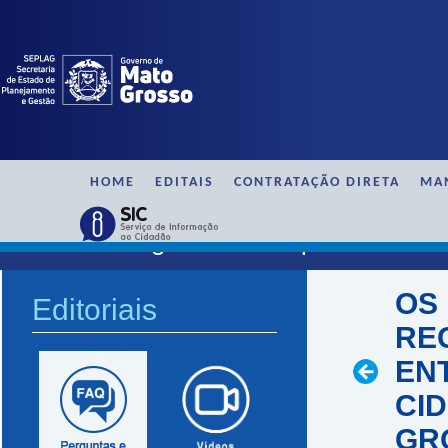
HOME
EDITAIS
CONTRATAÇÃO DIRETA
MA
SAAG / Perguntas e Respostas
OS
Editoriais
RE
EN
CI
GR