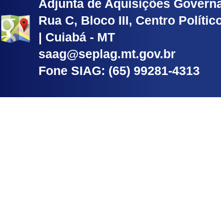
Adjunta de Aquisições Govern
Rua C, Bloco III, Centro Políti
| Cuiabá - MT
saag@seplag.mt.gov.br
Fone SIAG: (65) 99281-4313