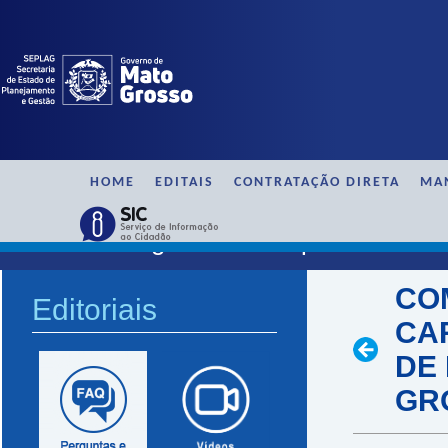
HOME
EDITAIS
CONTRATAÇÃO DIRETA
MA
SAAG / Perguntas e Respostas
CO
Editoriais
CA
DE
GR