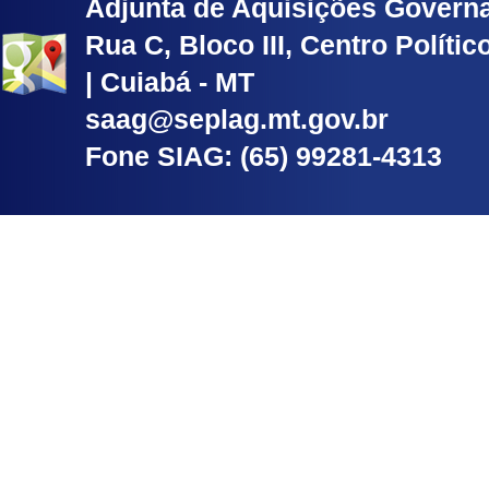
Adjunta de Aquisições Govern
Rua C, Bloco III, Centro Políti
| Cuiabá - MT
saag@seplag.mt.gov.br
Fone SIAG: (65) 99281-4313