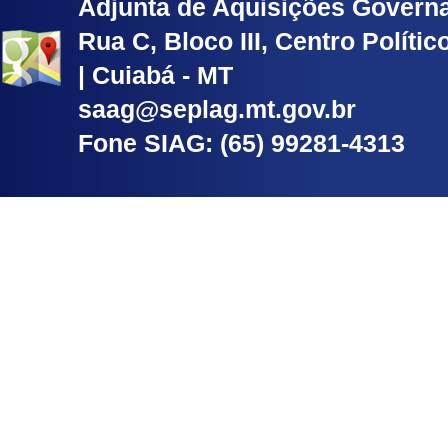
Adjunta de Aquisições Govern
Rua C, Bloco III, Centro Políti
| Cuiabá - MT
saag@seplag.mt.gov.br
Fone SIAG: (65) 99281-4313