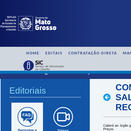
HOME
EDITAIS
CONTRATAÇÃO DIRETA
MA
SAAG / Perguntas e Respostas
CO
Editoriais
SA
RE
Caberá ao órgão ge
Preços.