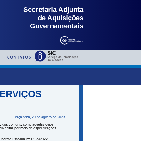
Secretaria Adjunta
de Aquisições
Governamentais
S
CONTATOS
SERVIÇOS
Terça-feira, 29 de agosto de 2023
erviços comuns, como aqueles cujos
o edital, por meio de especificações
º Decreto Estadual nº 1.525/2022.