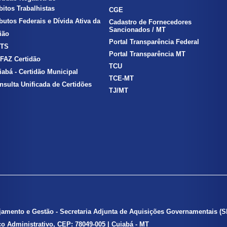
itos Trabalhistas
CGE
ibutos Federais e Dívida Ativa da
Cadastro de Fornecedores
Sancionados / MT
ão
Portal Transparência Federal
TS
Portal Transparência MT
FAZ Certidão
TCU
iabá - Certidão Municipal
TCE-MT
nsulta Unificada de Certidões
TJ/MT
ejamento e Gestão - Secretaria Adjunta de Aquisições Governamentais
(
ico Administrativo, CEP: 78049-005 | Cuiabá - MT