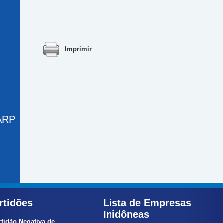
Imprimir
 ARP
rtidões
Lista de Empresas
Inidôneas
rtidão Negativa de