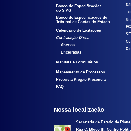
Déb
Banco de Especificações
do SIAG
Tr
Banco de Especificações do
Uni
Tribunal de Contas do Estado
FG
Calendário de Licitações
SE
Contratação Direta
Cu
Abertas
Co
Encerradas
Manuais e Formulários
Mapeamento de Processos
Proposta Pregão Presencial
FAQ
Nossa localização
Secretaria de Estado de Plan
Rua C, Bloco III, Centro Polít