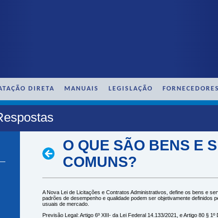
ATAÇÃO DIRETA
MANUAIS
LEGISLAÇÃO
FORNECEDORE
Respostas
O QUE SÃO BENS E 
COMUNS?
A Nova Lei de Licitações e Contratos Administrativos, define os bens e s
padrões de desempenho e qualidade podem ser objetivamente definidos pel
usuais de mercado.
Previsão Legal: Artigo 6º XIII- da Lei Federal 14.133/2021, e Artigo 80 § 1