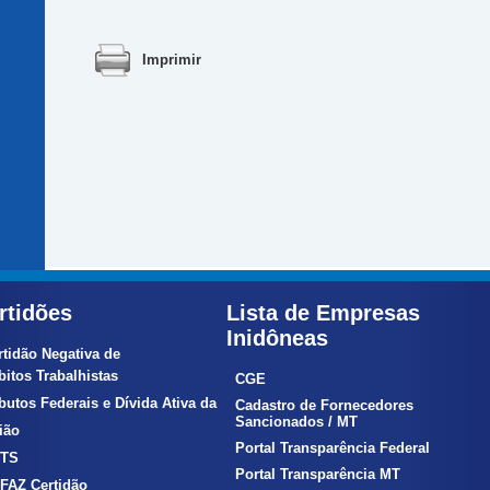
Imprimir
rtidões
Lista de Empresas
Inidôneas
rtidão Negativa de
itos Trabalhistas
CGE
ibutos Federais e Dívida Ativa da
Cadastro de Fornecedores
Sancionados / MT
ão
Portal Transparência Federal
TS
Portal Transparência MT
FAZ Certidão