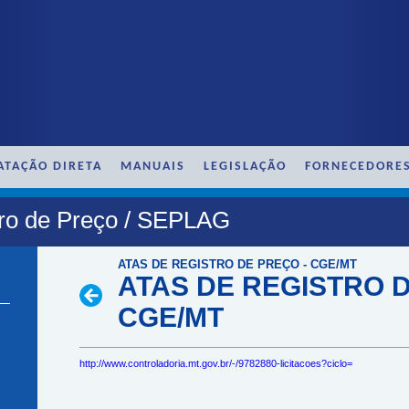
ATAÇÃO DIRETA
MANUAIS
LEGISLAÇÃO
FORNECEDORE
tro de Preço / SEPLAG
ATAS DE REGISTRO DE PREÇO - CGE/MT
ATAS DE REGISTRO D
CGE/MT
http://www.controladoria.mt.gov.br/-/9782880-licitacoes?ciclo=