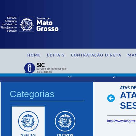
HOME
EDITAIS
CONTRATAÇÃO DIRETA
MA
SAAG / Ata de Registro de Preço / 
ATAS D
Categorias
ATA
SE
http://www.sesp.mt.