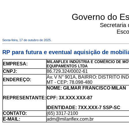
Governo do Es
Secretaria
Esco
Sexta-feira, 17 de outubro de 2025.
RP para futura e eventual aquisição de mobili
MILANFLEX INDÚSTRIA E COMÉRCIO DE MÓ
EMPRESA:
EQUIPAMENTOS LTDA
CNPJ:
86.729.324/0002-61
Av. V N° 901A, BAIRRO: DISTRITO IN
ENDEREÇO:
MT - CEP: 78.098-480
NOME: GILMAR FRANCISCO MILAN
REPRESENTANTE:
CPF: 3X.XXX.XXX-87
IDENTIDADE: 7XX.XXX-7 SSP-SC
CONTATO:
(65) 3317-2100
E-MAIL:
adm@milanflex.com.br