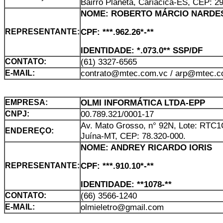
Bairro Planeta, Cariacica-ES, CEP: 2
NOME: ROBERTO MÁRCIO NARDE
CPF: ***.962.26*-**
REPRESENTANTE:
IDENTIDADE: *.073.0** SSP/DF
(61) 3327-6565
CONTATO:
contrato@mtec.com.vc / arp@mtec.c
E-MAIL:
OLMI INFORMÁTICA LTDA-EPP
EMPRESA:
00.789.321/0001-17
CNPJ:
Av. Mato Grosso, n° 92N, Lote: RTC1C
ENDEREÇO:
Juína-MT, CEP: 78.320-000.
NOME: ANDREY RICARDO IORIS
CPF: ***.910.10*-**
REPRESENTANTE:
IDENTIDADE: **1078-**
(66) 3566-1240
CONTATO:
olmieletro@gmail.com
E-MAIL: