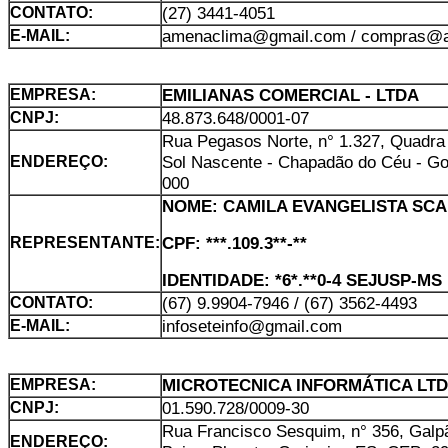
(27) 3441-4051
CONTATO:
amenaclima@gmail.com / compras@a
E-MAIL:
EMILIANAS COMERCIAL - LTDA
EMPRESA:
48.873.648/0001-07
CNPJ:
Rua Pegasos Norte, n° 1.327, Quadra 1
Sol Nascente - Chapadão do Céu - Go
ENDEREÇO:
000
NOME: CAMILA EVANGELISTA SC
CPF: ***.109.3**-**
REPRESENTANTE:
IDENTIDADE: *6*.**0-4 SEJUSP-MS
(67) 9.9904-7946 / (67) 3562-4493
CONTATO:
infoseteinfo@gmail.com
E-MAIL:
MICROTECNICA INFORMÁTICA LT
EMPRESA:
01.590.728/0009-30
CNPJ:
Rua Francisco Sesquim, n° 356, Galpã
ENDEREÇO: