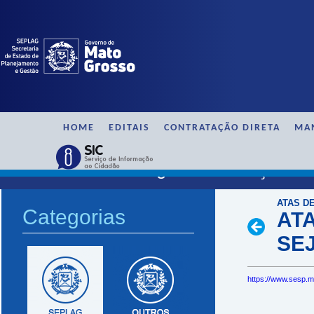
HOME
EDITAIS
CONTRATAÇÃO DIRETA
MA
SAAG / Ata de Registro de Preço / 
ATAS D
Categorias
ATA
SE
https://www.sesp.m