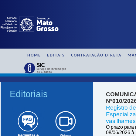
HOME
EDITAIS
CONTRATAÇÃO DIRETA
MA
SAAG / IRP
Editoriais
COMUNICA
Nº010/202
Registro de
Especializa
vasilhames
O prazo para 
08/06/2026 à