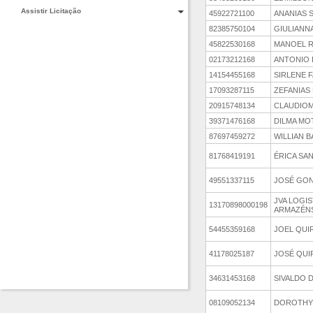
Assistir Licitação
45922721100
ANANIAS S
82385750104
GIULIANNA
45822530168
MANOEL R
02173212168
ANTONIO
14154455168
SIRLENE 
17093287115
ZEFANIAS
20915748134
CLAUDIOM
39371476168
DILMA MO
87697459272
WILLIAN 
81768419191
ÉRICA SA
49551337115
JOSÉ GON
JVA LOGI
13170898000198
ARMAZÉNS
54455359168
JOEL QUI
41178025187
JOSÉ QUI
34631453168
SIVALDO 
08109052134
DOROTHY 