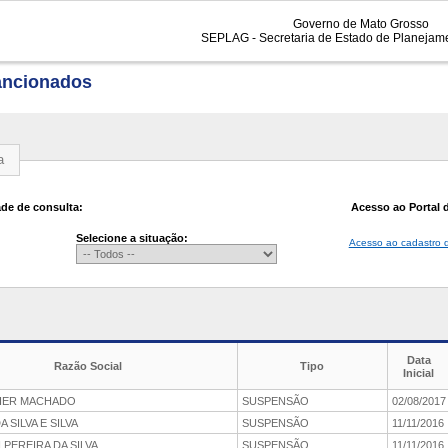
Governo de Mato Grosso
SEPLAG - Secretaria de Estado de Planejam
ancionados
a
de de consulta:
Acesso ao Portal 
Selecione a situação:
Acesso ao cadastro 
Data
Razão Social
Tipo
Inicial
VIER MACHADO
SUSPENSÃO
02/08/2017
 SILVA E SILVA
SUSPENSÃO
11/11/2016
PEREIRA DA SILVA
SUSPENSÃO
11/11/2016