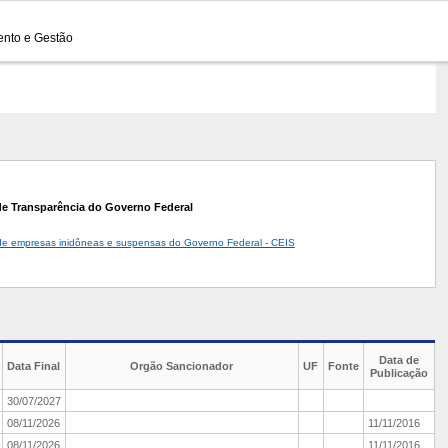
ento e Gestão
de Transparência do Governo Federal
de empresas inidôneas e suspensas do Governo Federal - CEIS
Data de
Data Final
Orgão Sancionador
UF
Fonte
Publicação
30/07/2027
08/11/2026
11/11/2016
08/11/2026
11/11/2016