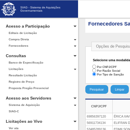
SIAG - Sistema de Aquisições
Governamentais
Fornecedores S
Acesso a Participação
Editais de Licitação
Compra Direta
Fornecedores
Opções de Pesquis
Consultas
Selecione uma modalida
Banco de Especificação
Por CNPJ/CPF
Licitações
Por Razão Social
Por Tipo de Sanção
Resultado Licitação
Registro de Preço
Proposta Pregão Presencial
Acesso aos Servidores
Sistema de Aquisição
CNPJ/CPF
SIAG-C
69856397120
ÉRICA XA
Licitações ao Vivo
56911734134
ELIFRAN DA
Ver ata
53485289136
EDMILSON 