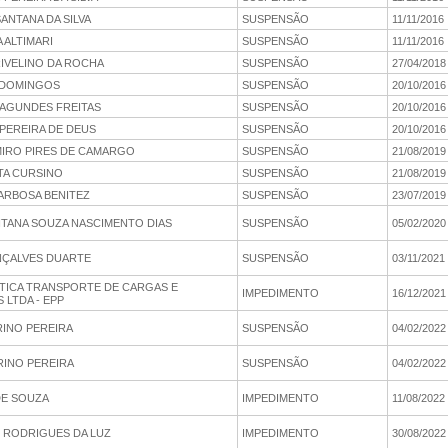
ANTANA DA SILVA
SUSPENSÃO
11/11/2016
 ALTIMARI
SUSPENSÃO
11/11/2016
IVELINO DA ROCHA
SUSPENSÃO
27/04/2018
 DOMINGOS
SUSPENSÃO
20/10/2016
FAGUNDES FREITAS
SUSPENSÃO
20/10/2016
 PEREIRA DE DEUS
SUSPENSÃO
20/10/2016
IRO PIRES DE CAMARGO
SUSPENSÃO
21/08/2019
TA CURSINO
SUSPENSÃO
21/08/2019
BARBOSA BENITEZ
SUSPENSÃO
23/07/2019
NTANA SOUZA NASCIMENTO DIAS
SUSPENSÃO
05/02/2020
ÇALVES DUARTE
SUSPENSÃO
03/11/2021
STICA TRANSPORTE DE CARGAS E
IMPEDIMENTO
16/12/2021
 LTDA - EPP
RINO PEREIRA
SUSPENSÃO
04/02/2022
RINO PEREIRA
SUSPENSÃO
04/02/2022
DE SOUZA
IMPEDIMENTO
11/08/2022
RODRIGUES DA LUZ
IMPEDIMENTO
30/08/2022