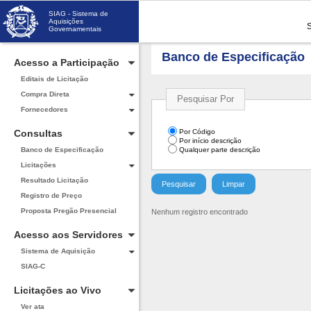
SIAG - Sistema de
Aquisições
Governamentais
Banco de Especificação
Acesso a Participação
Editais de Licitação
Compra Direta
Pesquisar Por
Fornecedores
Consultas
Por Código
Por início descrição
Banco de Especificação
Qualquer parte descrição
Licitações
Resultado Licitação
Registro de Preço
Proposta Pregão Presencial
Nenhum registro encontrado
Acesso aos Servidores
Sistema de Aquisição
SIAG-C
Licitações ao Vivo
Ver ata