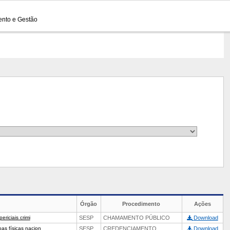
ento e Gestão
Órgão
Procedimento
Ações
riciais crimi
SESP
CHAMAMENTO PÚBLICO
Download
as físicas nacion
SESP
CREDENCIAMENTO
Download