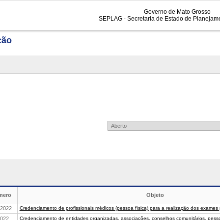
Governo de Mato Grosso
SEPLAG - Secretaria de Estado de Planejam
ção
mero
Objeto
Credenciamento de profissionais médicos (pessoa física) para a realização dos exames pe
/2022
Credenciamento de entidades organizadas, associações, conselhos comunitários, pesso
2022