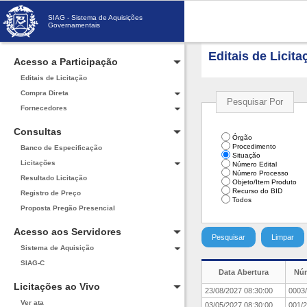
SIAG - Sistema de Aquisições
Governamentais
Editais de Licita
Acesso a Participação
Editais de Licitação
Compra Direta
Pesquisar Por
Fornecedores
Consultas
Órgão
Procedimento
Banco de Especificação
Situação
Licitações
Número Edital
Número Processo
Resultado Licitação
Objeto/Item Produto
Recurso do BID
Registro de Preço
Todos
Proposta Pregão Presencial
Acesso aos Servidores
Sistema de Aquisição
SIAG-C
Data Abertura
Nú
Licitações ao Vivo
23/08/2027 08:30:00
0003
Ver ata
03/05/2027 08:30:00
001/